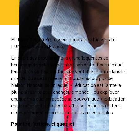
Philippe Meirieu Professeur honoraire à l’université
LUMIERE-Lyon 2 (France)
En dépit des proclamations grandiloquentes de
beaucoup de politiques, il n’est pas du tout certain que
l’éducation soit aujourd’hui une véritable priorité dans le
monde. On a beau répéter en boucle les propos de
Nelson Mandela selon lequel « l’éducation est l’arme la
plus puissante pour changer le monde » ou expliquer,
chaque fois que l’on accède au pouvoir, que « l’éducation
est la mère de toutes les batailles », les actes restent
désespérément en contradiction avec les paroles.
Pour lire l'article,
cliquez ici