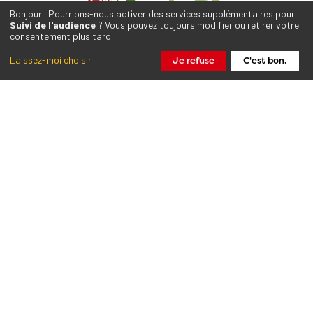
Bonjour ! Pourrions-nous activer des services supplémentaires pour
Suivi de l'audience
? Vous pouvez toujours modifier ou retirer votre
consentement plus tard.
Laissez-moi choisir
Je refuse
C'est bon.
Collectif de mouvements
Qui sommes-nous ?