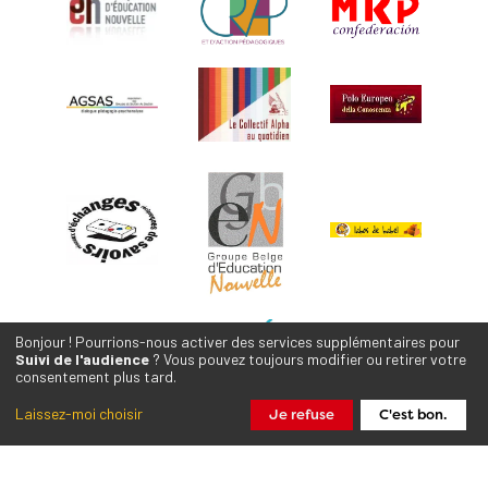
Bonjour ! Pourrions-nous activer des services supplémentaires pour
Suivi de l'audience
? Vous pouvez toujours modifier ou retirer votre
consentement plus tard.
Laissez-moi choisir
Je refuse
C'est bon.