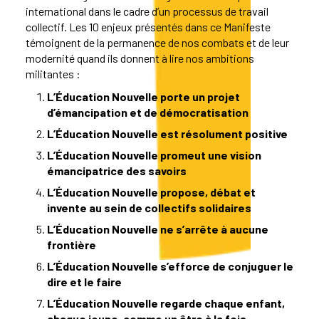
international dans le cadre d’un processus de travail
collectif. Les 10 enjeux présentés dans ce Manifeste
témoignent de la permanence de nos combats et de leur
modernité quand ils donnent à lire nos ambitions
militantes :
L’Éducation Nouvelle porte un projet
d’émancipation et de démocratisation
L’Éducation Nouvelle est résolument positive
L’Éducation Nouvelle promeut une vision
émancipatrice des savoirs
L’Éducation Nouvelle
propose, débat et
invente au sein de collectifs solidaires
L’Éducation Nouvelle
ne s’arrête à aucune
frontière
L’Éducation Nouvelle s’efforce de conjuguer le
dire et le faire
L’Éducation Nouvelle regarde chaque enfant,
chaque jeune, comme un être à la fois