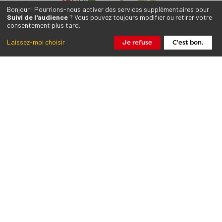
Bonjour ! Pourrions-nous activer des services supplémentaires pour
Suivi de l'audience
? Vous pouvez toujours modifier ou retirer votre
consentement plus tard.
Laissez-moi choisir
Je refuse
C'est bon.
Collectif de mouvements
Qui sommes-nous ?