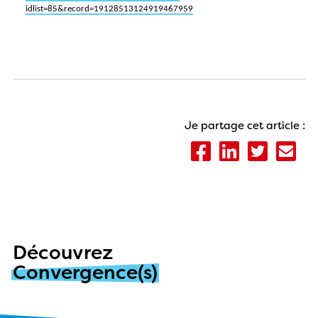
idlist=85&record=19128513124919467959
Je partage cet article :
Découvrez
Convergence(s)