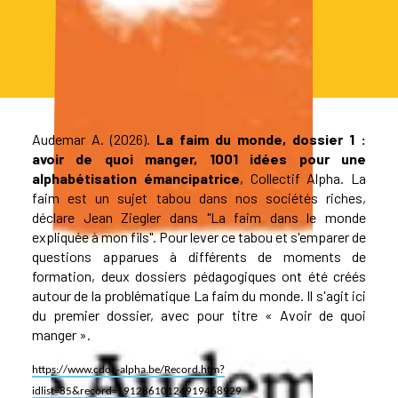
Audemar A. (2026).
La faim du monde, dossier 1 :
avoir de quoi manger
, 1001 idées pour une
alphabétisation émancipatrice
, Collectif Alpha. La
faim est un sujet tabou dans nos sociétés riches,
déclare Jean Ziegler dans "La faim dans le monde
expliquée à mon fils". Pour lever ce tabou et s'emparer de
questions apparues à différents de moments de
formation, deux dossiers pédagogiques ont été créés
autour de la problématique La faim du monde. Il s'agit ici
du premier dossier, avec pour titre « Avoir de quoi
manger ».
https://www.cdoc-alpha.be/Record.htm?
idlist=85&record=19128610124919468929