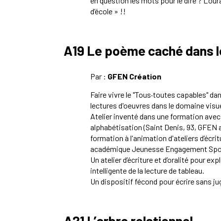
en question les mots pour le dire ? L’ou
d’école » !!
A19 Le poème caché dans le 
Par :
GFEN Création
Faire vivre le "Tous·toutes
capables" dans
lectures d'oeuvres dans le domaine visue
Atelier inventé dans une formation ave
alphabétisation (Saint Denis, 93, GFEN a
formation à l'an
imation d'ateliers d’écri
académique Jeunesse Engagement Spo
Un atelier d’écriture et d’oralité pour ex
intelligente de la lecture de tableau.
Un dispositif fécond pour écrire sans ju
A21 L’arbre relationnel