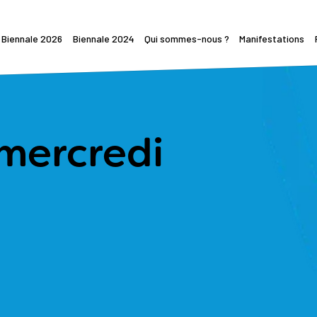
Biennale 2026
Biennale 2024
Qui sommes-nous ?
Manifestations
Le programme 2026
Ils parlent de la Biennale
Historique
Biennale 2024
Un thème central engagé : "Ré-humaniser l'éducation"
Vivre l’éducation nouvelle
Le projet politique
Biennale 2022
Biennale singulière aux enjeux multiples
Retrospective Biennale 2024
Collectif de mouvements
Contenus
5 axes de travail
Les textes fondateurs
 mercredi
Comment s'inscrire
Radio
Partenariat
Parcours pré-biennale
Séance d'ouverture
Quelques références
Séance de cloture
Nous rejoindre
Rencontre avec Edwy Plenel
Rencontre avec Monique Pinçon-Charlot
Débats
Ateliers
Sessions de formation
Infos Pratiques