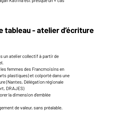
ragan Katrina est presque un « cas
tableau - atelier d’écriture
 un atelier collectif à partir de
l.
c les femmes des Francmoisins en
rts plastiques) et colporté dans une
ture (Nantes, Délégation régionale
rt, DRAJES)
plorer la dimension d’emblée
gement de valeur, sans préalable
.